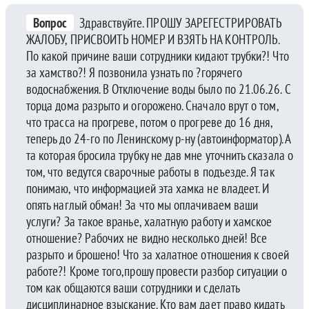
Вопрос
Здравствуйте. ПРОШУ ЗАРЕГЕСТРИРОВАТЬ
ЖАЛОБУ, ПРИСВОИТЬ НОМЕР И ВЗЯТЬ НА КОНТРОЛЬ.
По какой причине ваши сотрудники кидают трубки?! Что
за хамство?! Я позвонила узнать по ?горячего
водоснабжения. В Отключение воды было по 21.06.26. С
торца дома разрыто и огорожено. Сначало врут о том,
что трасса на прогреве, потом о прогреве до 16 дня,
теперь до 24-го по Ленинскому р-ну (автоинформатор). А
та которая бросила трубку не дав мне уточнить сказала о
том, что ведутся сварочные работы в подъезде. Я так
понимаю, что информацией эта хамка не владеет. И
опять наглый обман! За что мы оплачиваем ваши
услуги? За такое вранье, халатную работу и хамское
отношение? Рабочих не видно несколько дней! Все
разрыто и брошено! Что за халатное отношения к своей
работе?! Кроме того,прошу провести разбор ситуации о
том как общаются ваши сотрудники и сделать
дисциплинарное взыскание. Кто вам дает право кидать